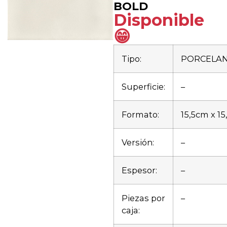
BOLD
Disponible
😁
Tipo:
PORCELA
Superficie:
–
Formato:
15,5cm x 1
Versión:
–
Espesor:
–
Piezas por
–
caja: