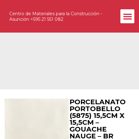
Centro de Materiales para la Construcción -
Asunción +595 21 551 082
La Empr
Contacte con un Asesor
PORCELANATO
PORTOBELLO
(5875) 15,5CM X
15,5CM –
GOUACHE
NAUGE – BR