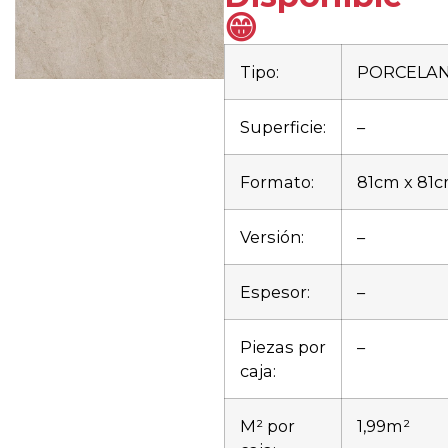
😁
Tipo:
PORCELA
Superficie:
–
Formato:
81cm x 81
Versión:
–
Espesor:
–
Piezas por
–
caja:
M² por
1,99m²