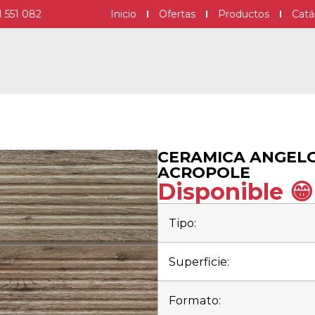
1 551 082
Inicio
Ofertas
Productos
Catá
CERAMICA ANGELGR
ACROPOLE
Disponible 😁
Tipo:
Superficie:
Formato: