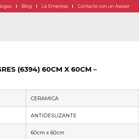
logos
Blog
La Empresa
Contacte con un Asesor
ES (6394) 60CM X 60CM –
CERAMICA
ANTIDESLIZANTE
60cm x 60cm