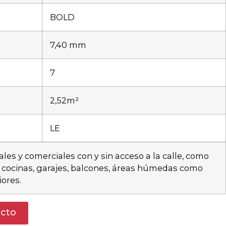
BOLD
7,40 mm
7
2,52m²
LE
les y comerciales con y sin acceso a la calle, como
s, cocinas, garajes, balcones, áreas húmedas como
iores.
ucto