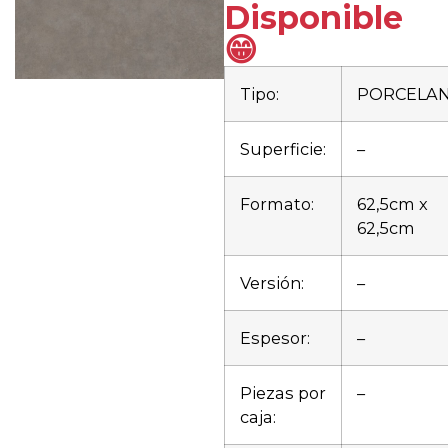
Disponible
😁
Tipo:
PORCELA
Superficie:
–
Formato:
62,5cm x
62,5cm
Versión:
–
Espesor:
–
Piezas por
–
caja: