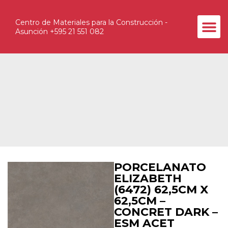
Centro de Materiales para la Construcción -
Asunción +595 21 551 082
La Empr
Contacte con un Asesor
PORCELANATO
ELIZABETH
(6472) 62,5CM X
62,5CM –
CONCRET DARK –
ESM ACET