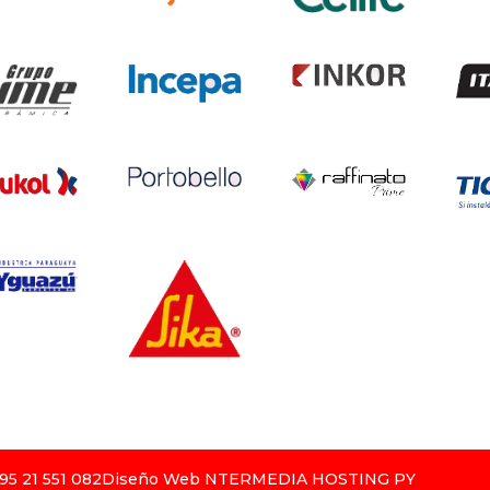
95 21 551 082
Diseño
Web NTERMEDIA HOSTING PY